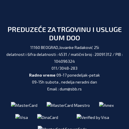
PREDUZEĆE ZA TRGOVINU I USLUGE
DUM DOO
11160 BEOGRAD,Jovanke Radaković 25i
delatnost i šifra delatnosti : 4531 / matični broj : 20091312 / PIB :
104096324
011/3048-283
Radno vreme
09-17 ponedeljak-petak
09-15h subota , nedelja neradni dan
Email : dum@sbb.rs