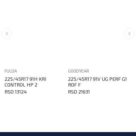
FULDA
GOODYEAR
H
225/45R17 91H KRI
225/45R17 91V UG PERF G1
2
CONTROL HP 2
ROF F
P
RSD 13124
RSD 21631
R