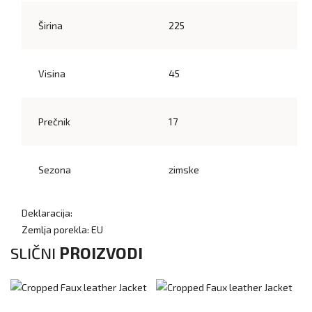
Širina
225
Visina
45
Prečnik
17
Sezona
zimske
Deklaracija:
Zemlja porekla: EU
SLIČNI
PROIZVODI