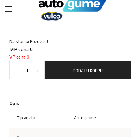
POČETNA
MOTO GUME
Na stanju: Pozovite!
MP cena 0
AUTO GUME
VP cena 0
BUKVAR GUMA
-
+
DODAJ U KORPU
KATALOZI
KONTAKT
Opis
Tip vozila
Auto-gume