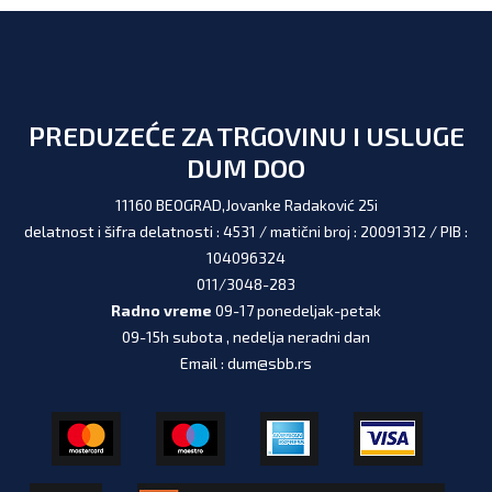
PREDUZEĆE ZA TRGOVINU I USLUGE
DUM DOO
11160 BEOGRAD,Jovanke Radaković 25i
delatnost i šifra delatnosti : 4531 / matični broj : 20091312 / PIB :
104096324
011/3048-283
Radno vreme
09-17 ponedeljak-petak
09-15h subota , nedelja neradni dan
Email : dum@sbb.rs