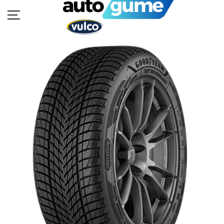
POČETNA
MOTO GUME
AUTO GUME
BUKVAR GUMA
KATALOZI
KONTAKT