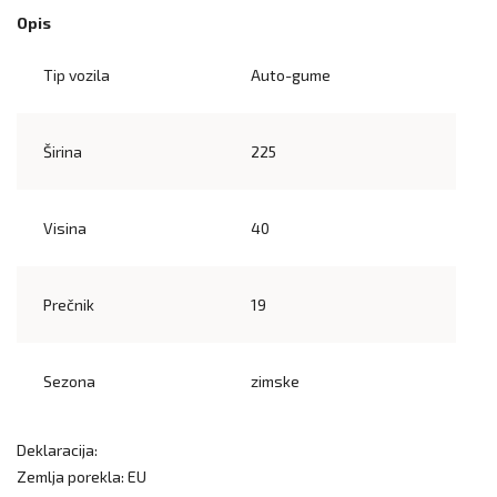
Opis
Tip vozila
Auto-gume
Širina
225
Visina
40
Prečnik
19
Sezona
zimske
Deklaracija:
Zemlja porekla: EU