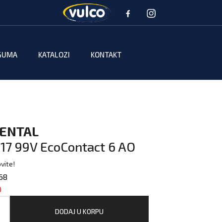
GUMA
KATALOZI
KONTAKT
ENTAL
17 99V EcoContact 6 AO
vite!
68
0
DODAJ U KORPU