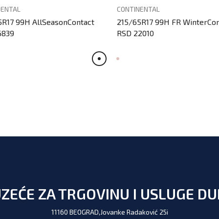
NENTAL
CONTINENTAL
5R17 99H AllSeasonContact
215/65R17 99H FR WinterCon
6839
RSD 22010
ZEĆE ZA TRGOVINU I USLUGE D
11160 BEOGRAD,Jovanke Radaković 25i