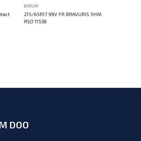
BARUM
CONTINENTA
tact
215/65R17 99V FR BRAVURIS 5HM
215/65R17 9
RSD 11538
RSD 16632
UM DOO