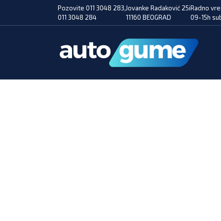
Pozovite 011 3048 283,
Jovanke Radaković 25i
Radno vre
011 3048 284
11160 BEOGRAD
09-15h su