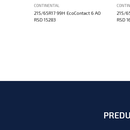
CONTINENTAL
CONTI
MACY 4+ MI
215/65R17 99H EcoContact 6 AO
215/6
RSD 15283
RSD 1
PREDU