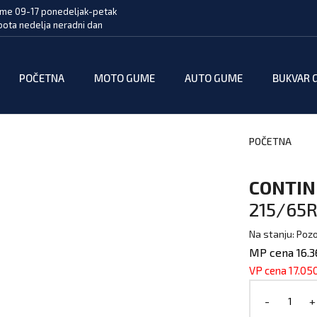
me 09-17 ponedeljak-petak
bota nedelja neradni dan
POČETNA
MOTO GUME
AUTO GUME
BUKVAR 
POČETNA
CONTIN
215/65R
Na stanju: Pozo
MP cena 16.3
VP cena 17.05
-
+