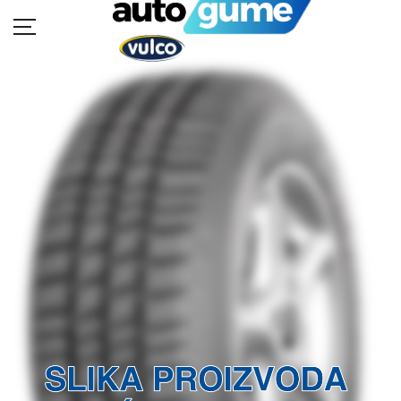
POČETNA
MOTO GUME
AUTO GUME
BUKVAR GUMA
KATALOZI
KONTAKT