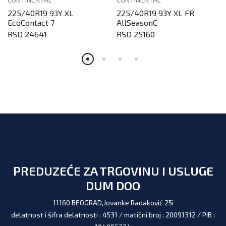
225/40R19 93Y XL
225/40R19 93Y XL FR
EcoContact 7
AllSeasonC
RSD 24641
RSD 25160
PREDUZEĆE ZA TRGOVINU I USLUGE
DUM DOO
11160 BEOGRAD,Jovanke Radaković 25i
delatnost i šifra delatnosti : 4531 / matični broj : 20091312 / PIB :