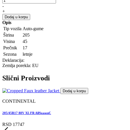
-
+
Dodaj u korpu
Opis
Tip vozila
Auto-gume
Širina
205
Visina
45
Prečnik
17
Sezona
letnje
Deklaracija:
Zemlja porekla: EU
Slični
Proizvodi
Dodaj u korpu
CONTINENTAL
205/45R17 88V XL FR AllSeasonC
RSD 17747