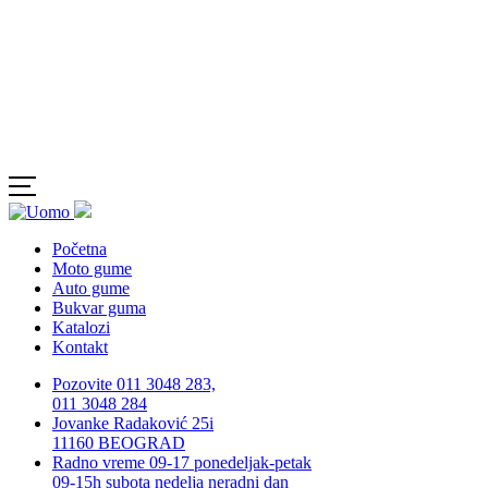
Početna
Moto gume
Auto gume
Bukvar guma
Katalozi
Kontakt
Pozovite 011 3048 283,
011 3048 284
Jovanke Radaković 25i
11160 BEOGRAD
Radno vreme 09-17 ponedeljak-petak
09-15h subota nedelja neradni dan