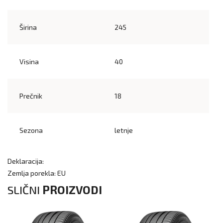
Širina
245
Visina
40
Prečnik
18
Sezona
letnje
Deklaracija:
Zemlja porekla: EU
SLIČNI
PROIZVODI