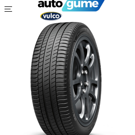
POČETNA
MOTO GUME
AUTO GUME
BUKVAR GUMA
KATALOZI
KONTAKT