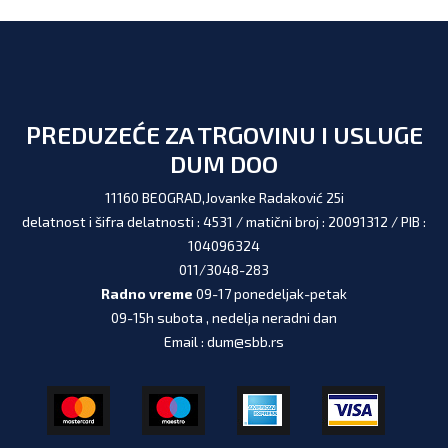
PREDUZEĆE ZA TRGOVINU I USLUGE
DUM DOO
11160 BEOGRAD,Jovanke Radaković 25i
delatnost i šifra delatnosti : 4531 / matični broj : 20091312 / PIB :
104096324
011/3048-283
Radno vreme
09-17 ponedeljak-petak
09-15h subota , nedelja neradni dan
Email : dum@sbb.rs