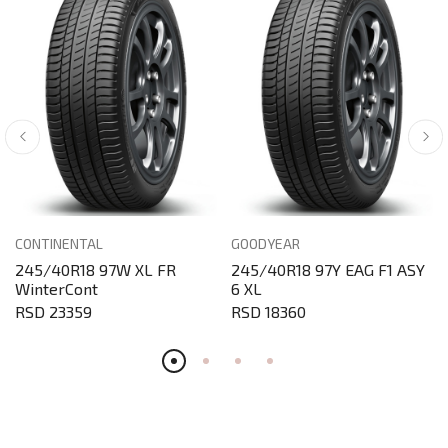
CONTINENTAL
GOODYEAR
245/40R18 97W XL FR
245/40R18 97Y EAG F1 ASY
WinterCont
6 XL
RSD 23359
RSD 18360