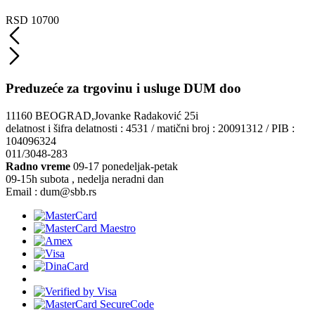
RSD 10700
Preduzeće za trgovinu i usluge DUM doo
11160 BEOGRAD,Jovanke Radaković 25i
delatnost i šifra delatnosti : 4531 / matični broj : 20091312 / PIB :
104096324
011/3048-283
Radno vreme
09-17 ponedeljak-petak
09-15h subota , nedelja neradni dan
Email : dum@sbb.rs