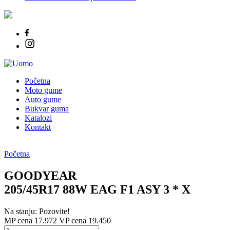
Početna
Moto gume
Auto gume
Bukvar guma
Katalozi
Kontakt
Početna
GOODYEAR
205/45R17 88W EAG F1 ASY 3 * X
Na stanju: Pozovite!
MP cena 17.972
VP cena 19.450