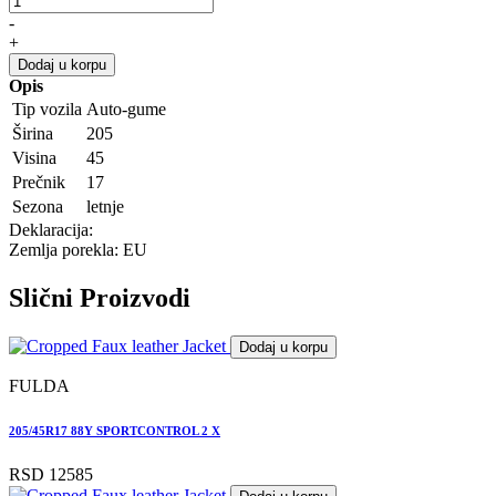
-
+
Dodaj u korpu
Opis
Tip vozila
Auto-gume
Širina
205
Visina
45
Prečnik
17
Sezona
letnje
Deklaracija:
Zemlja porekla: EU
Slični
Proizvodi
Dodaj u korpu
FULDA
205/45R17 88Y SPORTCONTROL 2 X
RSD 12585