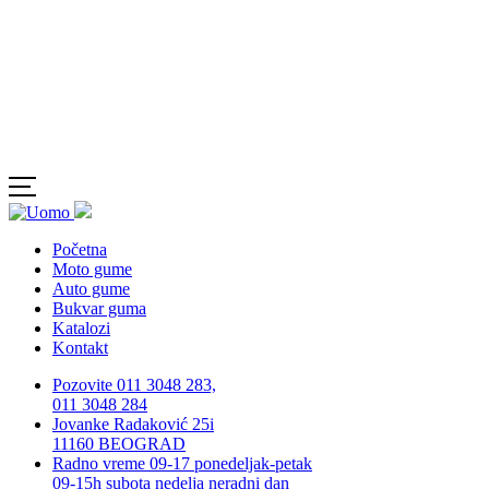
Početna
Moto gume
Auto gume
Bukvar guma
Katalozi
Kontakt
Pozovite 011 3048 283,
011 3048 284
Jovanke Radaković 25i
11160 BEOGRAD
Radno vreme 09-17 ponedeljak-petak
09-15h subota nedelja neradni dan