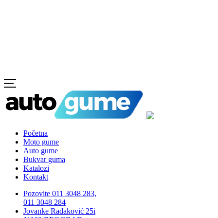
Početna
Moto gume
Auto gume
Bukvar guma
Katalozi
Kontakt
Pozovite 011 3048 283,
011 3048 284
Jovanke Radaković 25i