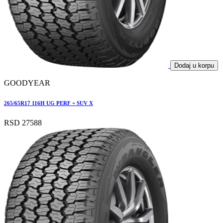
Dodaj u korpu
GOODYEAR
265/65R17 116H UG PERF + SUV X
RSD 27588