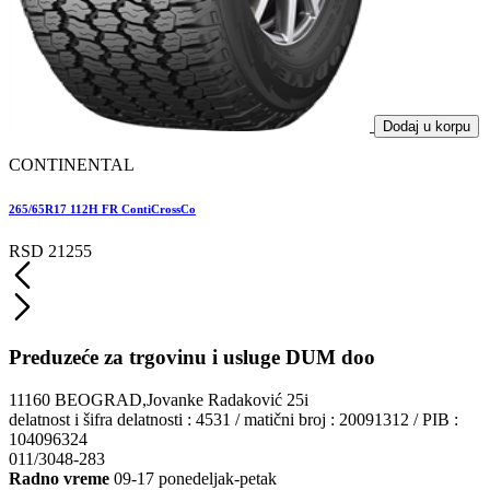
Dodaj u korpu
CONTINENTAL
265/65R17 112H FR ContiCrossCo
RSD 21255
Preduzeće za trgovinu i usluge DUM doo
11160 BEOGRAD,Jovanke Radaković 25i
delatnost i šifra delatnosti : 4531 / matični broj : 20091312 / PIB :
104096324
011/3048-283
Radno vreme
09-17 ponedeljak-petak