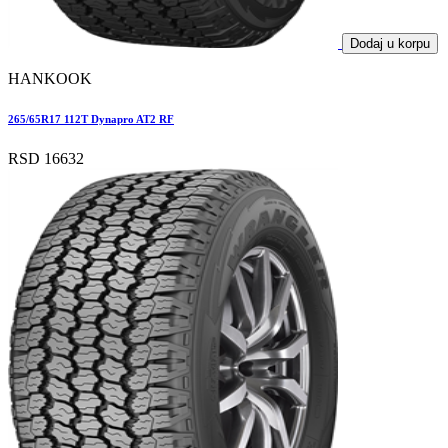
Dodaj u korpu
HANKOOK
265/65R17 112T Dynapro AT2 RF
RSD 16632