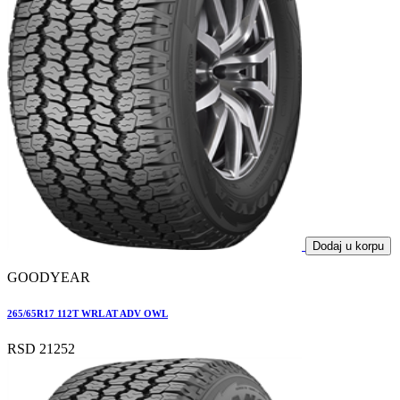
Dodaj u korpu
GOODYEAR
265/65R17 112T WRL AT ADV OWL
RSD 21252