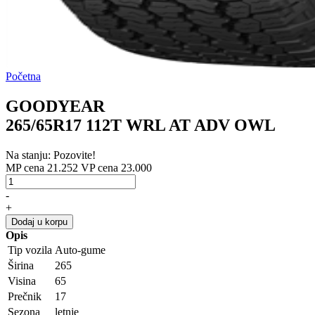
Početna
GOODYEAR
265/65R17 112T WRL AT ADV OWL
Na stanju: Pozovite!
MP cena 21.252
VP cena 23.000
-
+
Dodaj u korpu
Opis
Tip vozila
Auto-gume
Širina
265
Visina
65
Prečnik
17
Sezona
letnje