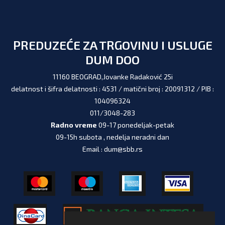
PREDUZEĆE ZA TRGOVINU I USLUGE
DUM DOO
11160 BEOGRAD,Jovanke Radaković 25i
delatnost i šifra delatnosti : 4531 / matični broj : 20091312 / PIB :
104096324
011/3048-283
Radno vreme
09-17 ponedeljak-petak
09-15h subota , nedelja neradni dan
Email : dum@sbb.rs