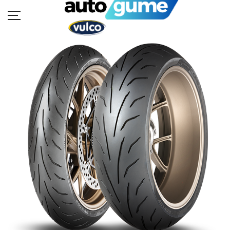
POČETNA
MOTO GUME
AUTO GUME
BUKVAR GUMA
KATALOZI
KONTAKT