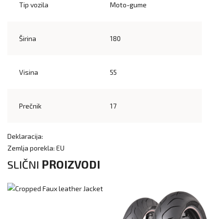
Tip vozila
Moto-gume
Širina
180
Visina
55
Prečnik
17
Deklaracija:
Zemlja porekla: EU
SLIČNI
PROIZVODI