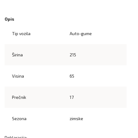
Opis
Tip vozila
Auto-gume
Širina
215
Visina
65
Prečnik
17
Sezona
zimske
Deklaracija: