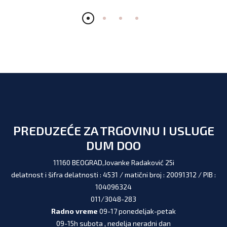
PREDUZEĆE ZA TRGOVINU I USLUGE
DUM DOO
11160 BEOGRAD,Jovanke Radaković 25i
delatnost i šifra delatnosti : 4531 / matični broj : 20091312 / PIB :
104096324
011/3048-283
Radno vreme
09-17 ponedeljak-petak
09-15h subota , nedelja neradni dan