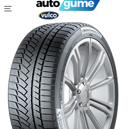
POČETNA
MOTO GUME
AUTO GUME
BUKVAR GUMA
KATALOZI
KONTAKT