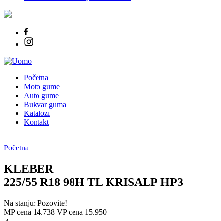
Početna
Moto gume
Auto gume
Bukvar guma
Katalozi
Kontakt
Početna
KLEBER
225/55 R18 98H TL KRISALP HP3
Na stanju: Pozovite!
MP cena 14.738
VP cena 15.950