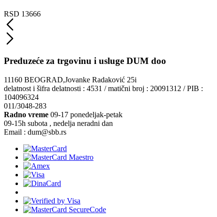
RSD 13666
Preduzeće za trgovinu i usluge DUM doo
11160 BEOGRAD,Jovanke Radaković 25i
delatnost i šifra delatnosti : 4531 / matični broj : 20091312 / PIB :
104096324
011/3048-283
Radno vreme
09-17 ponedeljak-petak
09-15h subota , nedelja neradni dan
Email : dum@sbb.rs