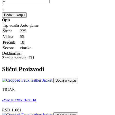
-
+
Dodaj u korpu
Opis
Tip vozila
Auto-gume
Širina
225
Visina
55
Prečnik
18
Sezona
zimske
Deklaracija:
Zemlja porekla: EU
Slični
Proizvodi
Dodaj u korpu
TIGAR
225/55 R18 98V TL 701 TA
RSD 11061