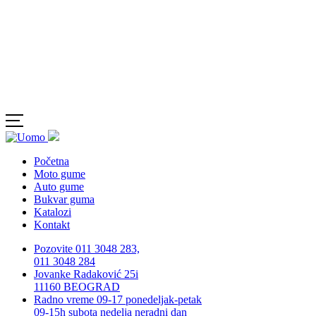
Početna
Moto gume
Auto gume
Bukvar guma
Katalozi
Kontakt
Pozovite 011 3048 283,
011 3048 284
Jovanke Radaković 25i
11160 BEOGRAD
Radno vreme 09-17 ponedeljak-petak
09-15h subota nedelja neradni dan