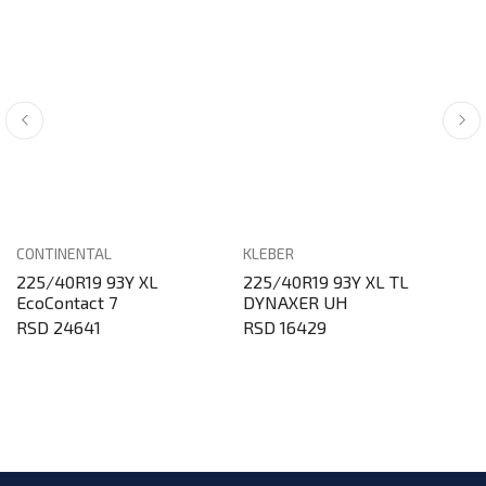
CONTINENTAL
KLEBER
MI
225/40R19 93Y XL
225/40R19 93Y XL TL
2
EcoContact 7
DYNAXER UH
S
RSD 24641
RSD 16429
R