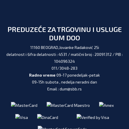
PREDUZEĆE ZA TRGOVINU I USLUGE
DUM DOO
11160 BEOGRAD,Jovanke Radaković 25i
delatnost i šifra delatnosti : 4531 / matični broj : 20091312 / PIB :
104096324
011/3048-283
Radno vreme
09-17 ponedeljak-petak
09-15h subota , nedelja neradni dan
Email : dum@sbb.rs