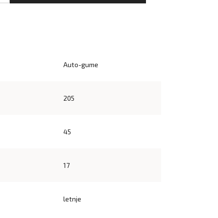
Auto-gume
205
45
17
letnje