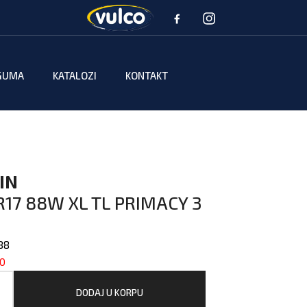
GUMA
KATALOZI
KONTAKT
IN
17 88W XL TL PRIMACY 3
88
20
DODAJ U KORPU