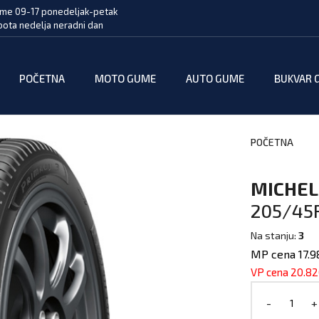
me 09-17 ponedeljak-petak
bota nedelja neradni dan
POČETNA
MOTO GUME
AUTO GUME
BUKVAR 
POČETNA
MICHEL
205/45R
Na stanju:
3
MP cena 17.9
VP cena 20.8
-
+