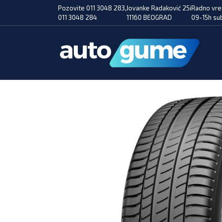
Pozovite 011 3048 283,
Jovanke Radaković 25i
Radno vre
011 3048 284
11160 BEOGRAD
09-15h su