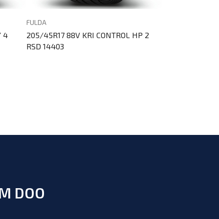
FULDA
CONTINENTAL
 4
205/45R17 88V KRI CONTROL HP 2
205/45R17 84W 
RSD 14403
RSD 19663
UM DOO