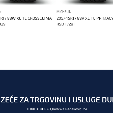
N
MICHELIN
R17 88W XL TL CROSSCLIMA
205/45R17 88V XL TL PRIMACY
029
RSD 17281
ZEĆE ZA TRGOVINU I USLUGE D
11160 BEOGRAD,Jovanke Radaković 25i