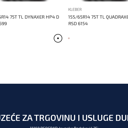
R
KLEBER
5R14 75T TL DYNAXER HP4 D
155/65R14 75T TL QUADRAX
599
RSD 6154
ZEĆE ZA TRGOVINU I USLUGE D