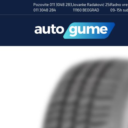
Pozovite 011 3048 283,
Jovanke Radaković 25i
Radno vre
011 3048 284
11160 BEOGRAD
09-15h su