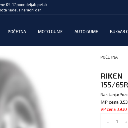
me 09-17 ponedeljak-petak
bota nedelja neradni dan
POČETNA
MOTO GUME
AUTO GUME
BUKVAR 
POČETNA
RIKEN
155/65R
Na stanju: Pozo
MP cena 3.53
VP cena 3.930
-
+