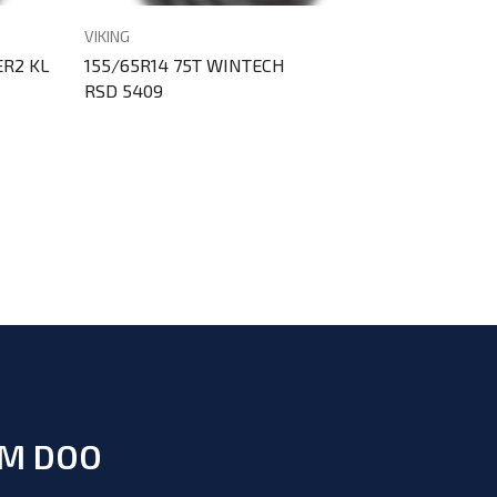
VIKING
CONTINENTA
ER2 KL
155/65R14 75T WINTECH
155/65R14 7
RSD 5409
RSD 9763
UM DOO