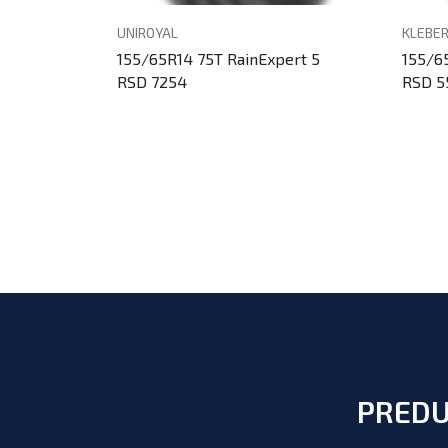
UNIROYAL
KLEBE
MS
155/65R14 75T RainExpert 5
155/6
RSD 7254
RSD 5
PREDU